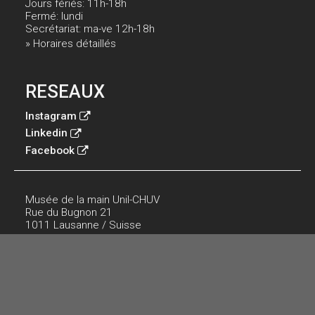
Jours fériés: 11h-18h
Fermé: lundi
Secrétariat: ma-ve 12h-18h
» Horaires détaillés
RESEAUX
Instagram
Linkedin
Facebook
Musée de la main Unil-CHUV
Rue du Bugnon 21
1011 Lausanne / Suisse
Tél.:
+41 (0)21 314 49 55
E-mail:
musee.main@hospvd.ch