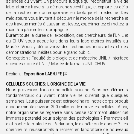
sciences du vivant. Un parcours ludique qui reconstruit la vie de
laboratoire à travers la démarche scientifique, et explore les défis
de la recherche contemporaine en biologie et médecine. Des
médiateurs vous invitent à découvrir le monde de la recherche et
des travaux menés à Lausanne : testez, expérimentez et mettez la
main à la pâte en leur compagnie.
Durant toute la durée de l'exposition, des chercheurs de l'UNIL et
du CHUV vous accueillent dans leurs laboratoires installés au
Musée. Vous y découvrirez des techniques innovantes et des
démonstrations inédites pour le grand public.
Conception : Faculté de biologie et de médecine UNIL / Interface
sciences-société UNIL / Musée de la main UNIL-CHUV
Dépliant :
Exposition LAB/LIFE
CELLULES SOUCHES: L'ORIGINE DE LA VIE
Nous provenons tous d'une cellule souche. Sans ces éléments
fondamentaux du vivant, notre vie ne durerait que quelques
semaines. Leur puissance est extraordinaire : notre corps produit
chaque minute environ 300 millions de nouvelles cellules ! Ainsi,
notre organisme se régénère sans cesse. Comment utiliser cet
immense potentiel pour soigner des pathologies ? Permettra-t-il
d'affronter la maladie de Parkinson, le diabète ou le cancer ? Les
chercheurs réussiront-ils à recréer en laboratoire de nouveaux