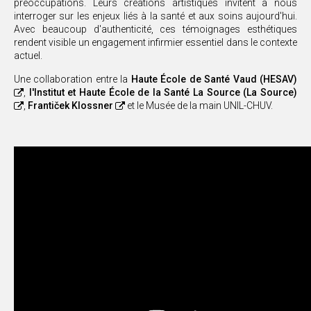
préoccupations. Leurs créations artistiques invitent à nous
interroger sur les enjeux liés à la santé et aux soins aujourd'hui.
Avec beaucoup d'authenticité, ces témoignages esthétiques
rendent visible un engagement infirmier essentiel dans le contexte
actuel.
Une collaboration entre la
Haute École de Santé Vaud (HESAV)
,
l'Institut et Haute École de la Santé La Source (La Source)
,
Frantiček Klossner
et le Musée de la main UNIL-CHUV.