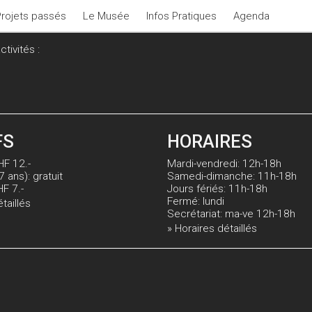
Projets passés
Le Musée
Infos Pratiques
Agenda
tivités :
FS
HORAIRES
HF 12.-
Mardi-vendredi: 12h-18h
7 ans): gratuit
Samedi-dimanche: 11h-18h
HF 7.-
Jours fériés: 11h-18h
Fermé: lundi
étaillés
Secrétariat: ma-ve 12h-18h
» Horaires détaillés