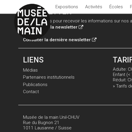
Expositions
Activités
Écoles
NEWSLETTER
Inscrivez-vous pour recevoir les informations sur nos ac
Inscription à la newsletter
Consulter la dernière newsletter
LIENS
TARI
Adulte: C
Médias
Enfant (< 
Partenaires institutionnels
Réduit: C
Publications
» Tarifs d
Contact
Musée de la main Unil-CHUV
Rue du Bugnon 21
1011 Lausanne / Suisse